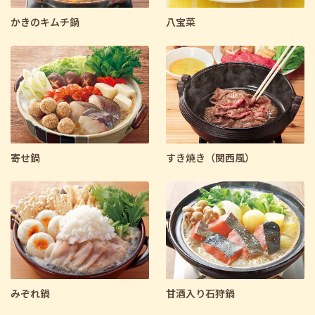
かきのキムチ鍋
八宝菜
寄せ鍋
すき焼き（関西風）
みぞれ鍋
甘酒入り石狩鍋