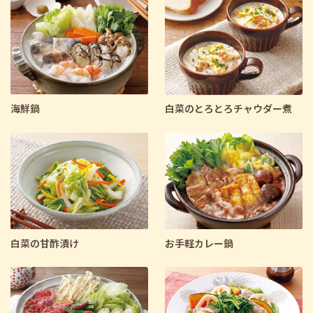
料理区分で絞り込む
主食
主菜
副菜
デザート
汁物
さらに条件を指定して検索
海鮮鍋
白菜のとろとろチャウダー煮
白菜の甘酢漬け
お手軽カレー鍋