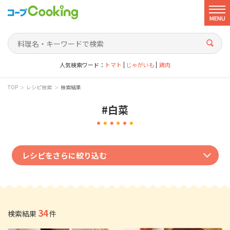
MENU
人気検索ワード：
トマト
じゃがいも
鶏肉
>
>
TOP
レシピ検索
検索結果
#白菜
レシピをさらに絞り込む
ジャンルで絞り込む
和風
洋風
中華風
韓国風
エスニック
その他
34
検索結果
件