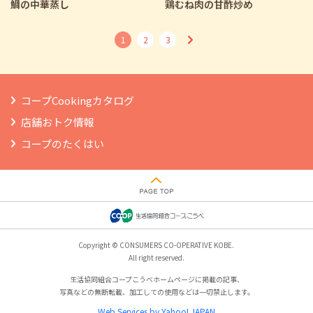
鯛の中華蒸し
鶏むね肉の甘酢炒め
1
2
3
コープCookingカタログ
店舗おトク情報
コープのたくはい
Copyright © CONSUMERS CO-OPERATIVE KOBE.
All right reserved.
生活協同組合コープこうべホームページに掲載の記事、
写真などの無断転載、加工しての使用などは一切禁止します。
Web Services by Yahoo! JAPAN