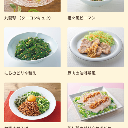
九龍球 （クーロンキュウ）
担々風ピーマン
にらのピリ辛和え
豚肉の油淋鶏風
台湾まぜそば
蒸し鶏のピリ辛ねぎだれ