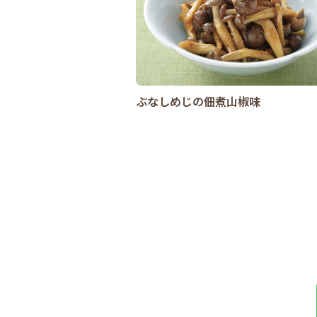
ぶなしめじの佃煮山椒味