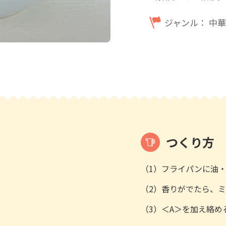
ジャンル：
中華
つくり方
（1）フライパンに油
（2）香りがでたら、
（3）＜A＞を加え絡め