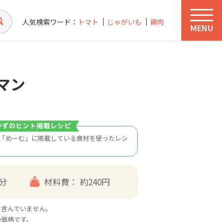
人気検索ワード：
トマト
じゃがいも
鶏肉
MENU
マン
「めーむ」に掲載している食材を使ったレシ
5分
材料費：
約240円
を含んでいません。
の価格です。