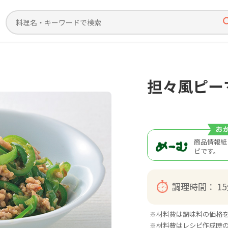
担々風ピー
商品情報紙
ピです。
調理時間：
1
※材料費は調味料の価格
※材料費はレシピ作成時