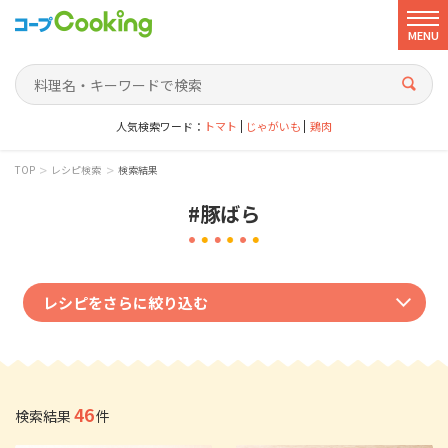
MENU
人気検索ワード：
トマト
じゃがいも
鶏肉
>
>
TOP
レシピ検索
検索結果
#豚ばら
レシピをさらに絞り込む
ジャンルで絞り込む
和風
洋風
中華風
韓国風
エスニック
その他
46
検索結果
件