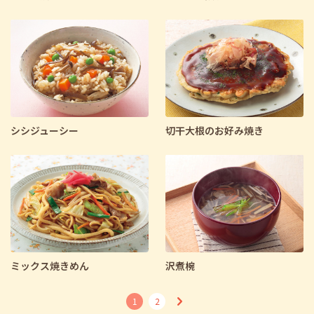
シシジューシー
切干大根のお好み焼き
ミックス焼きめん
沢煮椀
1
2