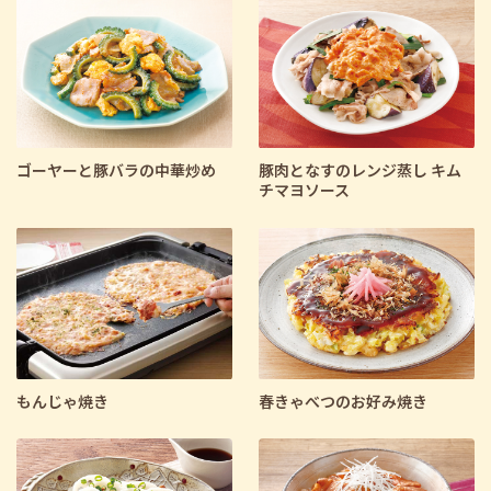
料理区分で絞り込む
主食
主菜
副菜
デザート
汁物
さらに条件を指定して検索
ゴーヤーと豚バラの中華炒め
豚肉となすのレンジ蒸し キム
チマヨソース
もんじゃ焼き
春きゃべつのお好み焼き