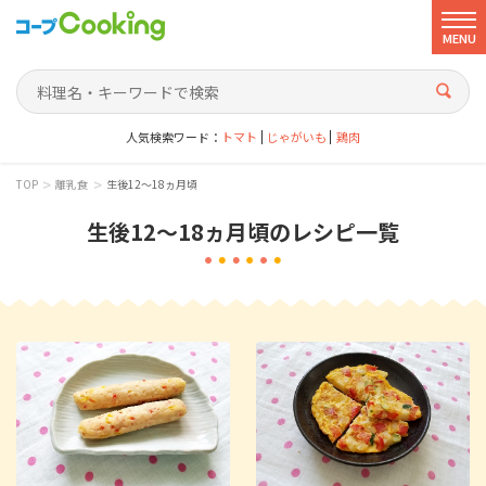
MENU
人気検索ワード：
トマト
じゃがいも
鶏肉
>
>
TOP
離乳食
生後12～18ヵ月頃
生後12～18ヵ月頃
のレシピ一覧