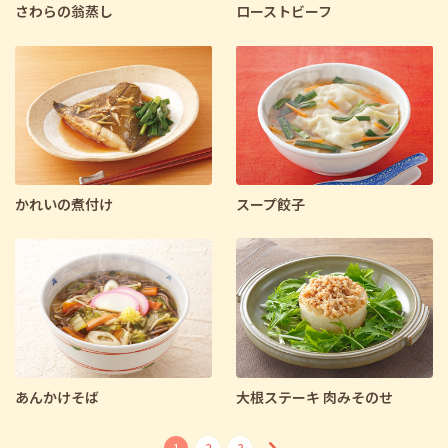
さわらの翁蒸し
ローストビーフ
かれいの煮付け
スープ餃子
あんかけそば
大根ステーキ 肉みそのせ
1
2
3