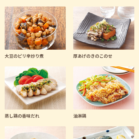
大豆のピリ辛炒り煮
厚あげのきのこのせ
蒸し鶏の香味だれ
油淋鶏