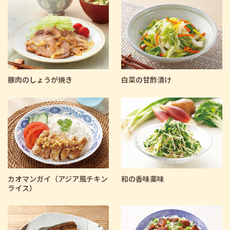
料理区分で絞り込む
主食
主菜
副菜
デザート
汁物
さらに条件を指定して検索
豚肉のしょうが焼き
白菜の甘酢漬け
カオマンガイ（アジア風チキン
和の香味薬味
ライス）