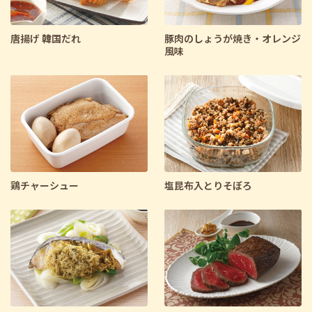
唐揚げ 韓国だれ
豚肉のしょうが焼き・オレンジ
風味
鶏チャーシュー
塩昆布入とりそぼろ