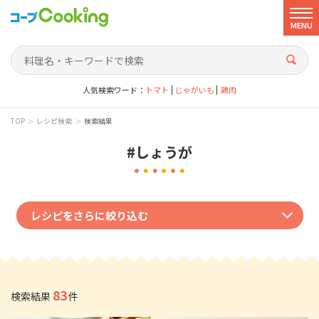
MENU
人気検索ワード：
トマト
じゃがいも
鶏肉
>
>
TOP
レシピ検索
検索結果
#しょうが
レシピをさらに絞り込む
ジャンルで絞り込む
和風
洋風
中華風
韓国風
エスニック
その他
83
検索結果
件