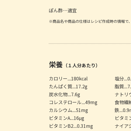
ぽん酢…適宜
※商品名や商品の仕様はレシピ作成時の情報で
栄養
（１人分あたり）
カロリー...180kcal
塩分...0
たんぱく質...17.2g
脂質...7
炭水化物...7.6g
ナトリウム
コレステロール...49mg
食物繊維.
カルシウム...51mg
鉄...0.
ビタミンA...16μg
ビタミンB
ビタミンB2...0.31mg
ナイアシン