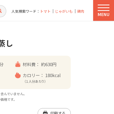
人気検索ワード：
トマト
じゃがいも
鶏肉
MENU
蒸し
0分
材料費：
約630円
カロリー：
180kcal
（１人分あたり）
を含んでいません。
の価格です。
印刷する