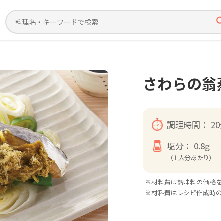
さわらの翁
調理時間：
2
塩分：
0.8g
（１人分あたり）
※材料費は調味料の価格
※材料費はレシピ作成時