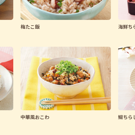
梅たこ飯
海鮮ち
中華風おこわ
鯛ちら