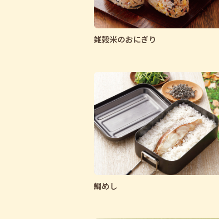
雑穀米のおにぎり
鯛めし