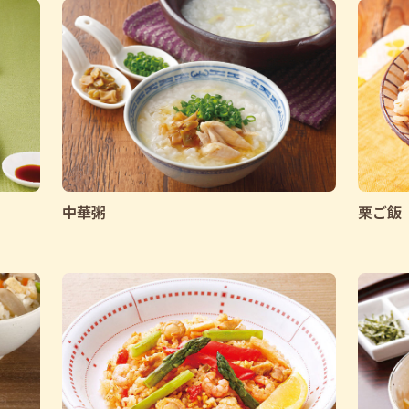
中華粥
栗ご飯