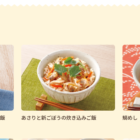
和風
洋風
中華風
韓国風
エスニック
その他
料理区分で絞り込む
主食
主菜
副菜
デザート
汁物
さらに条件を指定して
飯
あさりと新ごぼうの炊き込みご飯
鯛めし