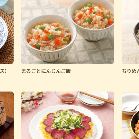
ス）
まるごとにんじんご飯
ちりめ