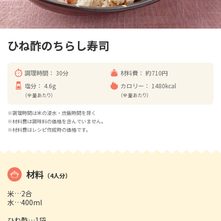
ひね酢のちらし寿司
調理時間：
30分
材料費：
約710円
塩分：
4.6g
カロリー：
1480kcal
（全量あたり）
（全量あたり）
※調理時間は米の浸水・炊飯時間を除く
※材料費は調味料の価格を含んでいません。
※材料費はレシピ作成時の価格です。
材料
（4人分）
米…2合
水…400ml
ひね酢…1袋