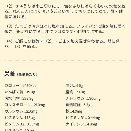
（2）きゅうりは小口切りにし、塩をふりしばらくおいて水気を絞
る。れんこんはよく洗い皮ごといちょう切りにしてゆで、酢・砂
糖に浸ける。
（3）たまごは溶きほぐし塩を加える。フライパンに油を熱し薄く
焼き、細切りにする。オクラはゆでて小口切りにする。
（4）ご飯にひね酢・（2）・ごまを加え混ぜ合わせる。器に盛
り、（3）を飾る。
栄養
（全量あたり）
カロリー...1480kcal
塩分...4.6g
たんぱく質...49.4g
脂質...23.0g
炭水化物...258.9g
ナトリウム...1800mg
コレステロール...210mg
食物繊維...6.3g
カルシウム...210mg
鉄...4.9mg
ビタミンA...115μg
ビタミンB1...0.44mg
ビタミンB2...0.35mg
ナイアシン...4.8mg
ビタミンC...50mg