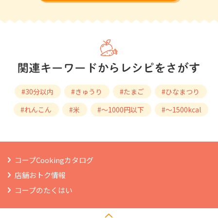
#30分以内
#きゅうり
#たまご
#ひなまつり
#れんこん
#米
#～1000円以下
#～1500kcal
コープCookingカタログ
店舗おトク情報
コープのたくはい