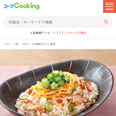
MENU
人気検索ワード：
トマト
じゃがいも
鶏肉
>
>
>
TOP
ご飯
寿司
ひね酢のちらし寿司