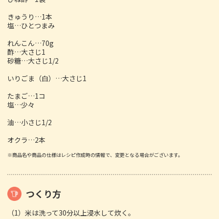
きゅうり…1本
塩…ひとつまみ
れんこん…70g
酢…大さじ1
砂糖…大さじ1/2
いりごま（白）…大さじ1
たまご…1コ
塩…少々
油…小さじ1/2
オクラ…2本
※商品名や商品の仕様はレシピ作成時の情報で、変更となる場合がございます。
つくり方
（1）米は洗って30分以上浸水して炊く。