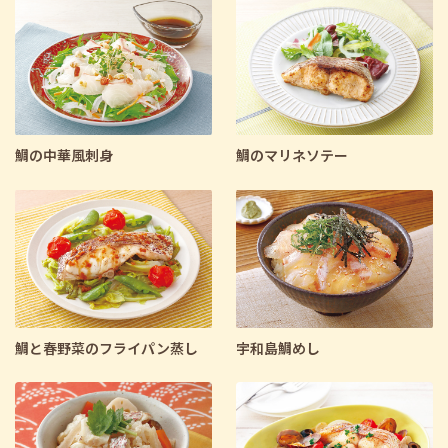
料理区分で絞り込む
主食
主菜
副菜
デザート
汁物
さらに条件を指定して検索
鯛の中華風刺身
鯛のマリネソテー
鯛と春野菜のフライパン蒸し
宇和島鯛めし