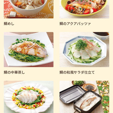
鯛めし
鯛のアクアパッツァ
鯛の中華蒸し
鯛の和風サラダ仕立て