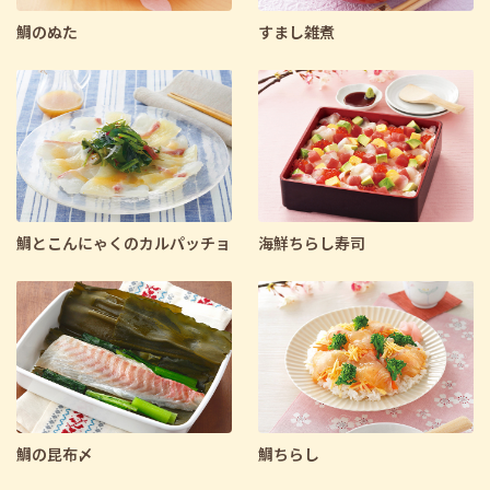
鯛のぬた
すまし雑煮
鯛とこんにゃくのカルパッチョ
海鮮ちらし寿司
鯛の昆布〆
鯛ちらし