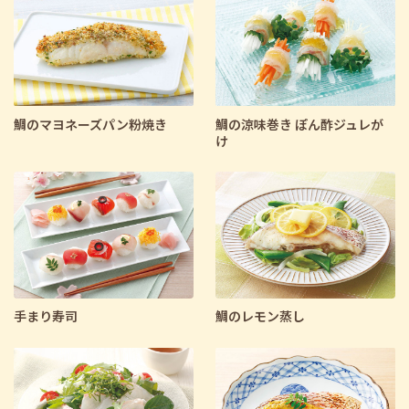
鯛のマヨネーズパン粉焼き
鯛の涼味巻き ぽん酢ジュレが
け
手まり寿司
鯛のレモン蒸し