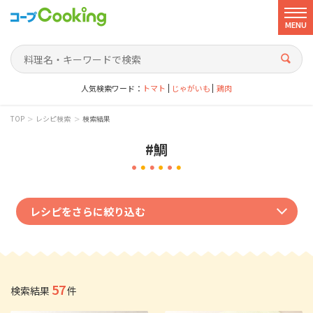
MENU
人気検索ワード：
トマト
じゃがいも
鶏肉
>
>
TOP
レシピ検索
検索結果
#鯛
レシピをさらに絞り込む
ジャンルで絞り込む
和風
洋風
中華風
韓国風
エスニック
その他
57
検索結果
件