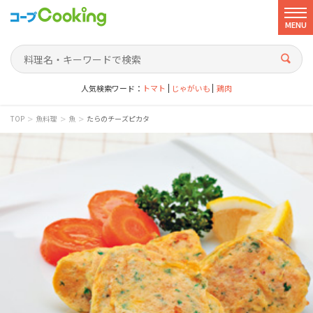
MENU
人気検索ワード：
トマト
じゃがいも
鶏肉
>
>
>
TOP
魚料理
魚
たらのチーズピカタ