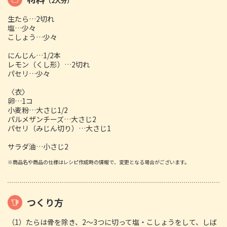
（2人分）
生たら…2切れ
塩…少々
こしょう…少々
にんじん…1/2本
レモン（くし形）…2切れ
パセリ…少々
〈衣〉
卵…1コ
小麦粉…大さじ1/2
パルメザンチーズ…大さじ2
パセリ（みじん切り）…大さじ1
サラダ油…小さじ2
※商品名や商品の仕様はレシピ作成時の情報で、変更となる場合がございます。
つくり方
（1）たらは骨を除き、2～3つに切って塩・こしょうをして、しば