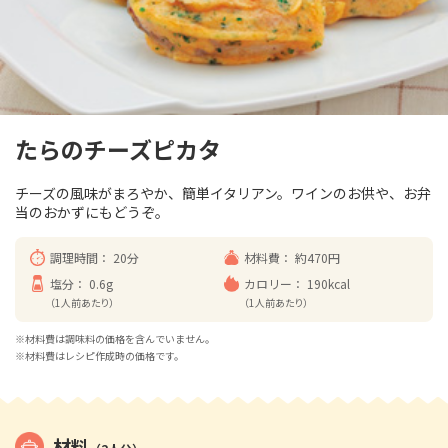
たらのチーズピカタ
チーズの風味がまろやか、簡単イタリアン。ワインのお供や、お弁
当のおかずにもどうぞ。
調理時間：
20分
材料費：
約470円
塩分：
0.6g
カロリー：
190kcal
（1人前あたり）
（1人前あたり）
※材料費は調味料の価格を含んでいません。
※材料費はレシピ作成時の価格です。
材料