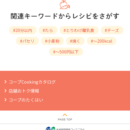
#20分以内
#たら
#とりわけ離乳食
#チーズ
#パセリ
#小麦粉
#焼く
#～200kcal
#～500円以下
コープCookingカタログ
店舗おトク情報
コープのたくはい