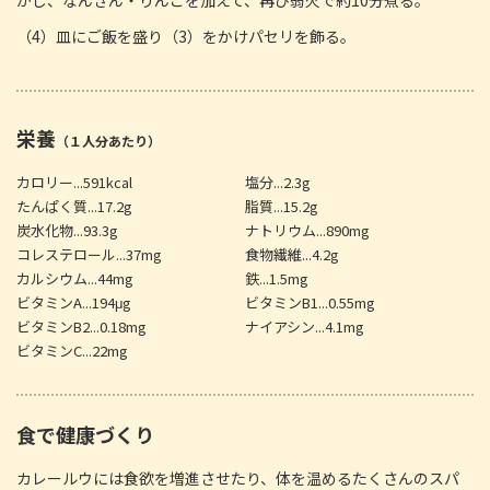
（4）皿にご飯を盛り（3）をかけパセリを飾る。
栄養
（１人分あたり）
カロリー...591kcal
塩分...2.3g
たんぱく質...17.2g
脂質...15.2g
炭水化物...93.3g
ナトリウム...890mg
コレステロール...37mg
食物繊維...4.2g
カルシウム...44mg
鉄...1.5mg
ビタミンA...194μg
ビタミンB1...0.55mg
ビタミンB2...0.18mg
ナイアシン...4.1mg
ビタミンC...22mg
食で健康づくり
カレールウには食欲を増進させたり、体を温めるたくさんのスパ