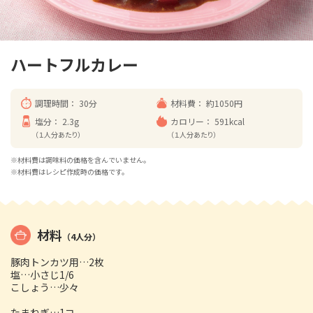
ハートフルカレー
調理時間：
30分
材料費：
約1050円
塩分：
2.3g
カロリー：
591kcal
（１人分あたり）
（１人分あたり）
※材料費は調味料の価格を含んでいません。
※材料費はレシピ作成時の価格です。
材料
（4人分）
豚肉トンカツ用…2枚
塩…小さじ1/6
こしょう…少々
たまねぎ…1コ