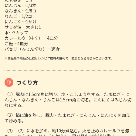
にんじん…1/3本
なんきん…1/8コ
りんご…1/2コ
にんにく…1かけ
サラダ油…大さじ1
水…3カップ
カレールウ（中辛）…4皿分
ご飯…4皿分
パセリ（みじん切り）…適宜
※商品名や商品の仕様はレシピ作成時の情報で、変更となる場合がございます。
つくり方
（1）豚肉は1.5cm角に切り、塩・こしょうをする。たまねぎ・に
んじん・なんきん・りんごは1.5cm角に切る。にんにくはみじん切
りにする。
（2）鍋に油を熱し、豚肉・たまねぎ・にんじん・にんにくを加え
て炒める。
（3）（2）に水を加え、約10分煮込む。火を止めカレールウを溶
かし、なんきん・りんごを加えて、再び弱火で約10分煮る。