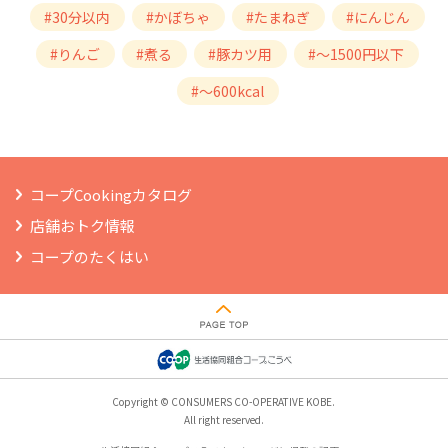
#30分以内
#かぼちゃ
#たまねぎ
#にんじん
#りんご
#煮る
#豚カツ用
#～1500円以下
#～600kcal
コープCookingカタログ
店舗おトク情報
コープのたくはい
Copyright © CONSUMERS CO-OPERATIVE KOBE.
All right reserved.