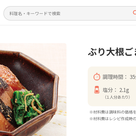
ぶり大根ご
調理時間：
3
塩分：
2.1g
（１人分あたり）
※材料費は調味料の価格
※材料費はレシピ作成時