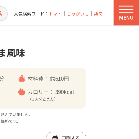
人気検索ワード：
トマト
じゃがいも
鶏肉
MENU
ま風味
5分
材料費：
約610円
カロリー：
390kcal
（１人分あたり）
を含んでいません。
の価格です。
印刷する