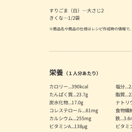
すりごま（白）…大さじ2
きくな…1/2袋
※商品名や商品の仕様はレシピ作成時の情報で
栄養
（１人分あたり）
カロリー...390kcal
塩分...2
たんぱく質...23.7g
脂質...2
炭水化物...17.0g
ナトリウム
コレステロール...61mg
食物繊維.
カルシウム...255mg
鉄...3.
ビタミンA...138μg
ビタミンB