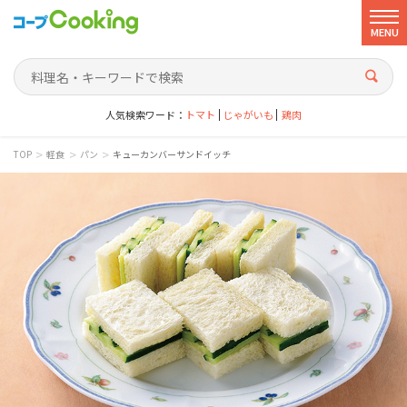
MENU
人気検索ワード：
トマト
じゃがいも
鶏肉
>
>
>
TOP
軽食
パン
キューカンバーサンドイッチ