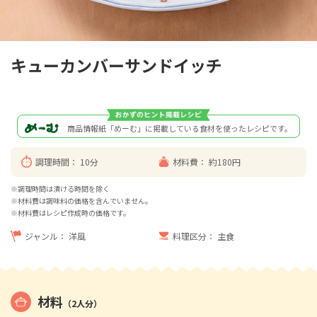
キューカンバーサンドイッチ
商品情報紙「めーむ」に掲載している食材を使ったレシピです。
調理時間：
10分
材料費：
約180円
※調理時間は漬ける時間を除く
※材料費は調味料の価格を含んでいません。
※材料費はレシピ作成時の価格です。
ジャンル：
洋風
料理区分：
主食
材料
（2人分）