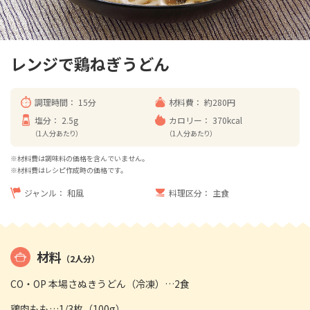
レンジで鶏ねぎうどん
調理時間：
15分
材料費：
約280円
塩分：
2.5g
カロリー：
370kcal
（1人分あたり）
（1人分あたり）
※材料費は調味料の価格を含んでいません。
※材料費はレシピ作成時の価格です。
ジャンル：
和風
料理区分：
主食
材料
（2人分）
CO・OP 本場さぬきうどん（冷凍）…2食
鶏肉もも…1/3枚（100g）