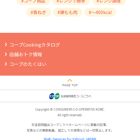
#コープ商品
#レンジで簡単
#レンジ調理
#青ねぎ
#鶏もも肉
#～400kcal
コープCookingカタログ
店舗おトク情報
コープのたくはい
Copyright © CONSUMERS CO-OPERATIVE KOBE.
All right reserved.
生活協同組合コープこうべホームページに掲載の記事、
写真などの無断転載、加工しての使用などは一切禁止します。
Web Services by Yahoo! JAPAN