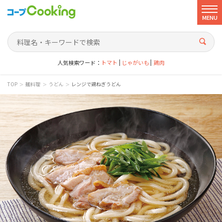
MENU
人気検索ワード：
トマト
じゃがいも
鶏肉
>
>
>
TOP
麺料理
うどん
レンジで鶏ねぎうどん