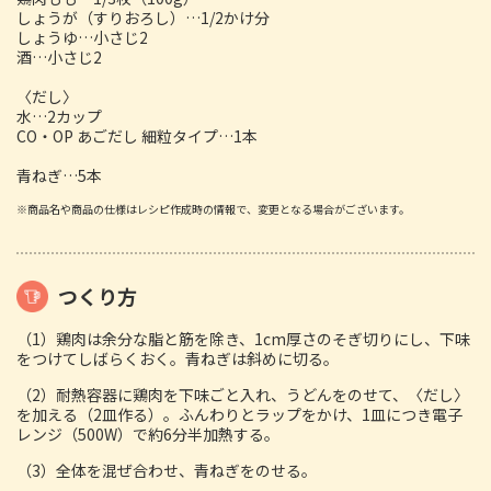
しょうが（すりおろし）…1/2かけ分
しょうゆ…小さじ2
酒…小さじ2
〈だし〉
水…2カップ
CO・OP あごだし 細粒タイプ…1本
青ねぎ…5本
※商品名や商品の仕様はレシピ作成時の情報で、変更となる場合がございます。
つくり方
（1）鶏肉は余分な脂と筋を除き、1cm厚さのそぎ切りにし、下味
をつけてしばらくおく。青ねぎは斜めに切る。
（2）耐熱容器に鶏肉を下味ごと入れ、うどんをのせて、〈だし〉
を加える（2皿作る）。ふんわりとラップをかけ、1皿につき電子
レンジ（500W）で約6分半加熱する。
（3）全体を混ぜ合わせ、青ねぎをのせる。