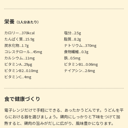
栄養
（1人分あたり）
カロリー...370kcal
塩分...2.5g
たんぱく質...15.9g
脂質...8.2g
炭水化物...1.7g
ナトリウム...370mg
コレステロール...45mg
食物繊維...0.3g
カルシウム...11mg
鉄...0.5mg
ビタミンA...29μg
ビタミンB1...0.06mg
ビタミンB2...0.10mg
ナイアシン...2.6mg
ビタミンC...4mg
食で健康づくり
電子レンジだけで手軽にできる、あったかうどんです。うどんを平
らにおける器を選びましょう。鶏肉にしっかりと下味をつけて加
熱すると、鶏肉の旨みがだしに広がり、風味豊かになります。