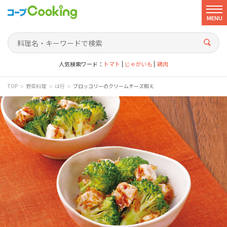
MENU
人気検索ワード：
トマト
じゃがいも
鶏肉
>
>
>
TOP
野菜料理
は行
ブロッコリーのクリームチーズ和え