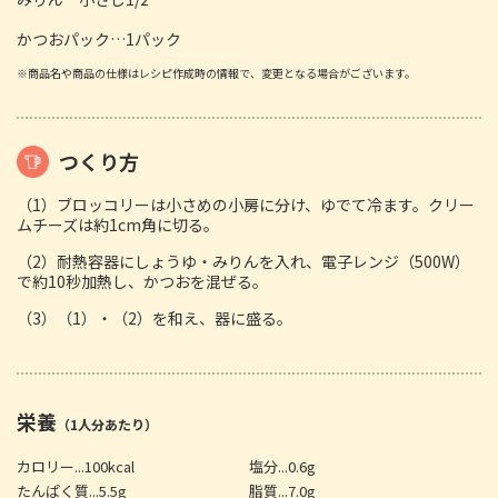
かつおパック…1パック
※商品名や商品の仕様はレシピ作成時の情報で、変更となる場合がございます。
つくり方
（1）ブロッコリーは小さめの小房に分け、ゆでて冷ます。クリー
ムチーズは約1cm角に切る。
（2）耐熱容器にしょうゆ・みりんを入れ、電子レンジ（500W）
で約10秒加熱し、かつおを混ぜる。
（3）（1）・（2）を和え、器に盛る。
栄養
（1人分あたり）
カロリー...100kcal
塩分...0.6g
たんぱく質...5.5g
脂質...7.0g