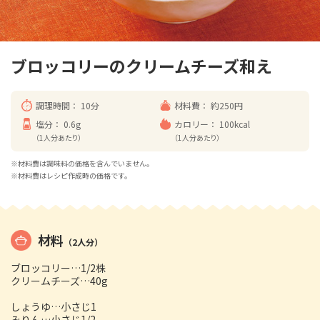
ブロッコリーのクリームチーズ和え
調理時間：
10分
材料費：
約250円
塩分：
0.6g
カロリー：
100kcal
（1人分あたり）
（1人分あたり）
※材料費は調味料の価格を含んでいません。
※材料費はレシピ作成時の価格です。
材料
（2人分）
ブロッコリー…1/2株
クリームチーズ…40g
しょうゆ…小さじ1
みりん…小さじ1/2