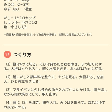
みつば…2～3本
ゆず（皮）…適宜
だし…1と1/3カップ
しょうゆ…小さじ1/2
塩…小さじ1/6
※商品名や商品の仕様はレシピ作成時の情報で、変更となる場合がございます。
つくり方
（1）餅は4つに切る。えびは背わたと殻を除き、ぶつ切りにす
る。大根はすりおろし、軽く水気をきる。みつばは2cmに切る。
（2）鍋にだしと調味料を煮立て、えびを煮る。大根おろしを加
え、ひと煮立ちさせる。
（3）フライパンに少し多めの油を入れて中火にかける。餅を返し
ながら揚げ焼きにして、取り出す。
（4）器に（2）を注ぎ、餅を入れ、みつばを散らす。あればゆず
の皮をのせる。