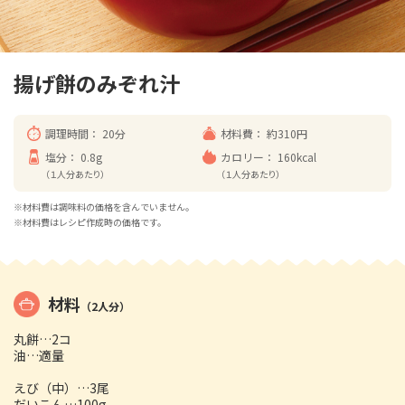
揚げ餅のみぞれ汁
調理時間：
20分
材料費：
約310円
塩分：
0.8g
カロリー：
160kcal
（１人分あたり）
（１人分あたり）
※材料費は調味料の価格を含んでいません。
※材料費はレシピ作成時の価格です。
材料
（2人分）
丸餅…2コ
油…適量
えび（中）…3尾
だいこん…100g