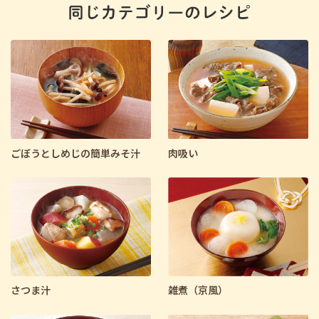
ごぼうとしめじの簡単みそ汁
肉吸い
さつま汁
雑煮（京風）