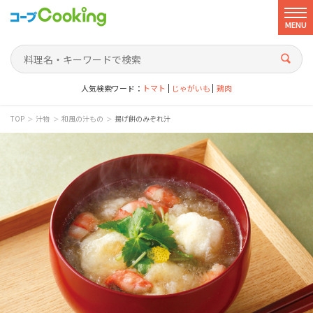
MENU
人気検索ワード：
トマト
じゃがいも
鶏肉
>
>
>
TOP
汁物
和風の汁もの
揚げ餅のみぞれ汁