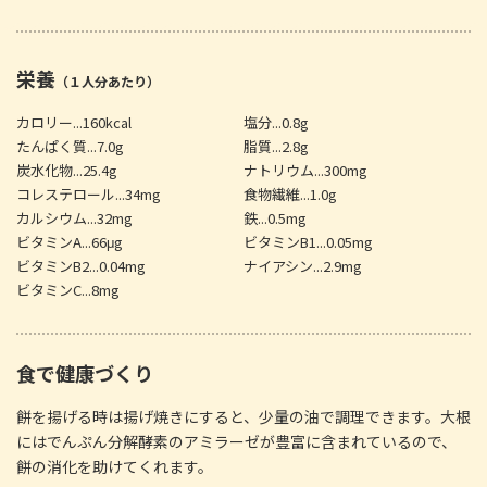
栄養
（１人分あたり）
カロリー...160kcal
塩分...0.8g
たんぱく質...7.0g
脂質...2.8g
炭水化物...25.4g
ナトリウム...300mg
コレステロール...34mg
食物繊維...1.0g
カルシウム...32mg
鉄...0.5mg
ビタミンA...66μg
ビタミンB1...0.05mg
ビタミンB2...0.04mg
ナイアシン...2.9mg
ビタミンC...8mg
食で健康づくり
餅を揚げる時は揚げ焼きにすると、少量の油で調理できます。大根
にはでんぷん分解酵素のアミラーゼが豊富に含まれているので、
餅の消化を助けてくれます。