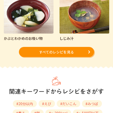
かぶとわかめのお吸い物
しじみ汁
すべてのレシピを見る
#20分以内
#えび
#だいこん
#みつば