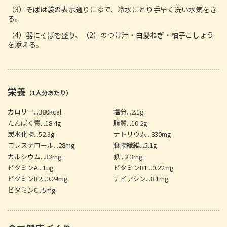
（3）そばは袋の表示通りにゆで、冷水にとり手早く洗い水気をき
る。
（4）器にそばを盛り、（2）のつけ汁・白髪ねぎ・柚子こしょう
を添える。
栄養
（1人分あたり）
カロリー...380kcal
塩分...2.1g
たんぱく質...18.4g
脂質...10.2g
炭水化物...52.3g
ナトリウム...830mg
コレステロール...28mg
食物繊維...5.1g
カルシウム...32mg
鉄...2.3mg
ビタミンA...1μg
ビタミンB1...0.22mg
ビタミンB2...0.24mg
ナイアシン...8.1mg
ビタミンC...5mg