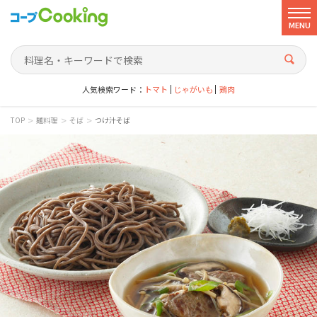
MENU
人気検索ワード：
トマト
じゃがいも
鶏肉
>
>
>
TOP
麺料理
そば
つけ汁そば