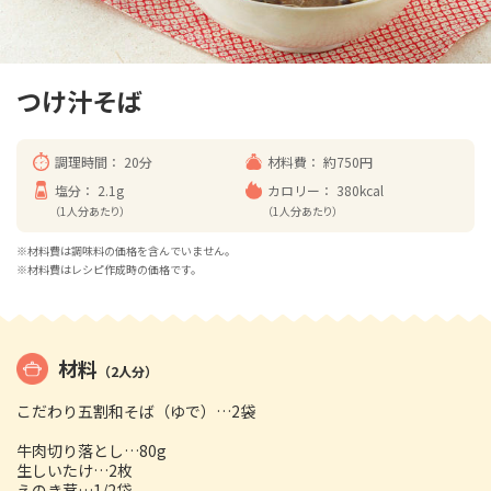
つけ汁そば
調理時間：
20分
材料費：
約750円
塩分：
2.1g
カロリー：
380kcal
（1人分あたり）
（1人分あたり）
※材料費は調味料の価格を含んでいません。
※材料費はレシピ作成時の価格です。
材料
（2人分）
こだわり五割和そば（ゆで）…2袋
牛肉切り落とし…80g
生しいたけ…2枚
えのき茸…1/2袋