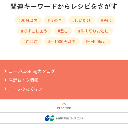
#20分以内
#えのき
#しいたけ
#そば
#ゆずこしょう
#煮る
#牛肉切りおとし
#白ねぎ
#～1000円以下
#～400kcal
コープCookingカタログ
店舗おトク情報
コープのたくはい