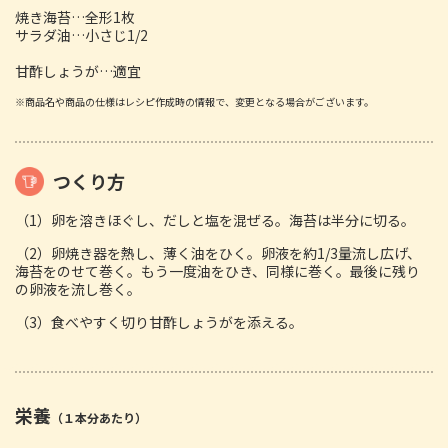
焼き海苔…全形1枚
サラダ油…小さじ1/2
甘酢しょうが…適宜
※商品名や商品の仕様はレシピ作成時の情報で、変更となる場合がございます。
つくり方
（1）卵を溶きほぐし、だしと塩を混ぜる。海苔は半分に切る。
（2）卵焼き器を熱し、薄く油をひく。卵液を約1/3量流し広げ、
海苔をのせて巻く。もう一度油をひき、同様に巻く。最後に残り
の卵液を流し巻く。
（3）食べやすく切り甘酢しょうがを添える。
栄養
（１本分あたり）