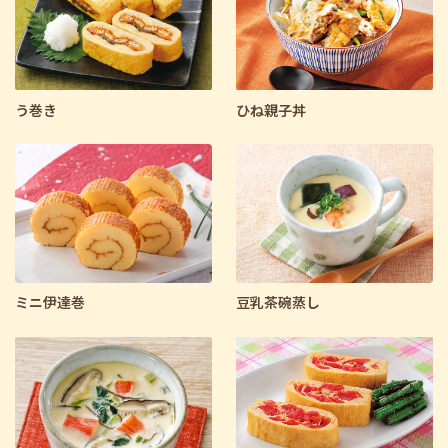
う巻き
ひね親子丼
ミニ伊達巻
豆乳茶碗蒸し