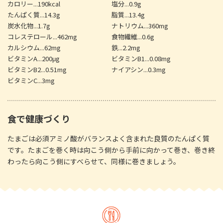
カロリー...190kcal
塩分...0.9g
たんぱく質...14.3g
脂質...13.4g
炭水化物...1.7g
ナトリウム...360mg
コレステロール...462mg
食物繊維...0.6g
カルシウム...62mg
鉄...2.2mg
ビタミンA...200μg
ビタミンB1...0.08mg
ビタミンB2...0.51mg
ナイアシン...0.3mg
ビタミンC...3mg
食で健康づくり
たまごは必須アミノ酸がバランスよく含まれた良質のたんぱく質
です。たまごを巻く時は向こう側から手前に向かって巻き、巻き終
わったら向こう側にすべらせて、同様に巻きましょう。