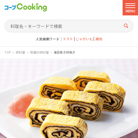
MENU
人気検索ワード：
トマト
じゃがいも
鶏肉
>
>
>
TOP
卵料理
和風の卵料理
海苔巻き卵焼き