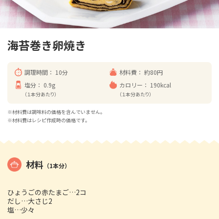
海苔巻き卵焼き
調理時間：
10分
材料費：
約80円
塩分：
0.9g
カロリー：
190kcal
（１本分あたり）
（１本分あたり）
※材料費は調味料の価格を含んでいません。
※材料費はレシピ作成時の価格です。
材料
（1本分）
ひょうごの赤たまご…2コ
だし…大さじ2
塩…少々