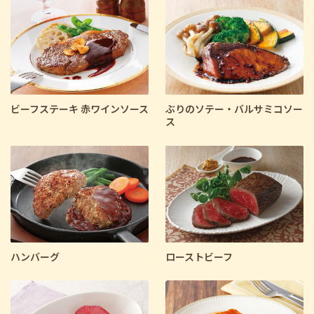
料理区分で絞り込む
主食
主菜
副菜
デザート
汁物
さらに条件を指定して検索
ビーフステーキ 赤ワインソース
ぶりのソテー・バルサミコソー
ス
ハンバーグ
ローストビーフ