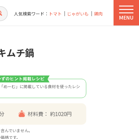
人気検索ワード：
トマト
じゃがいも
鶏肉
MENU
キムチ鍋
「めーむ」に掲載している食材を使ったレシ
0分
材料費：
約1020円
を含んでいません。
の価格です。