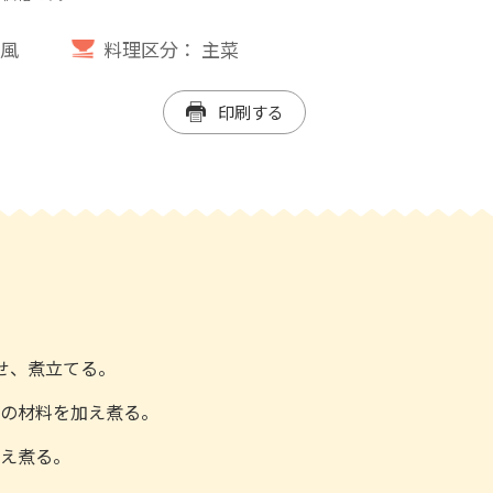
風
料理区分：
主菜
印刷する
せ、煮立てる。
外の材料を加え煮る。
加え煮る。