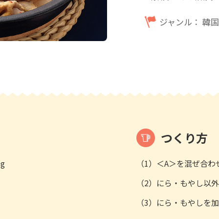
ジャンル：
韓国
つくり方
g
（1）＜A＞を混ぜ合わ
（2）にら・もやし以
（3）にら・もやしを