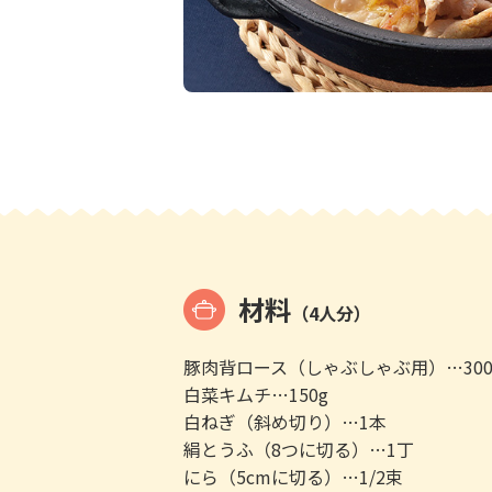
材料
（4人分）
豚肉背ロース（しゃぶしゃぶ用）…300
白菜キムチ…150g
白ねぎ（斜め切り）…1本
絹とうふ（8つに切る）…1丁
にら（5cmに切る）…1/2束