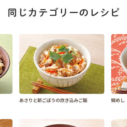
あさりと新ごぼうの炊き込みご飯
鯛めし