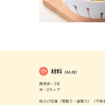
材料
（4人分）
無洗米…2合
水…2カップ
秋さけ切身（骨取り・皮取り）（下味を