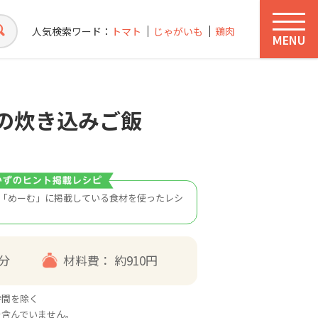
人気検索ワード：
トマト
じゃがいも
鶏肉
MENU
の炊き込みご飯
「めーむ」に掲載している食材を使ったレシ
0分
材料費：
約910円
時間を除く
を含んでいません。