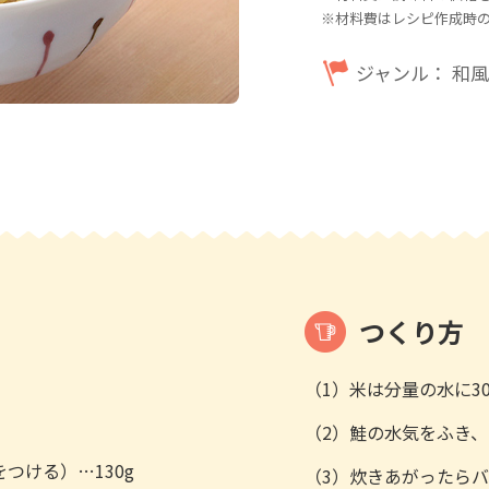
※材料費はレシピ作成時
ジャンル：
和風
つくり方
（1）米は分量の水に3
（2）鮭の水気をふき、
つける）…130g
（3）炊きあがったら