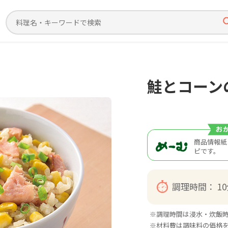
鮭とコーン
商品情報紙
ピです。
調理時間：
1
※調理時間は浸水・炊飯
※材料費は調味料の価格