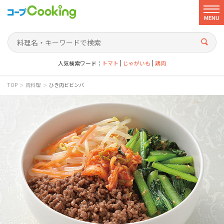
MENU
人気検索ワード：
トマト
じゃがいも
鶏肉
>
>
TOP
肉料理
ひき肉ビビンバ