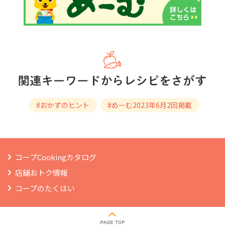
#おかずのヒント
#めーむ2023年6⽉2回掲載
コープCookingカタログ
店舗おトク情報
コープのたくはい