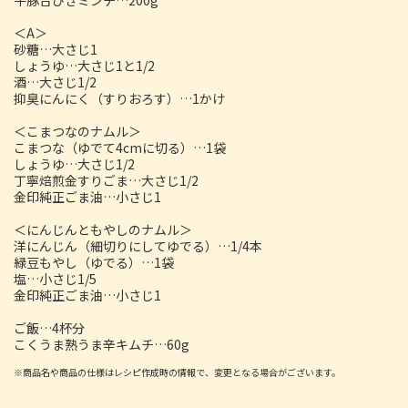
＜A＞
砂糖…大さじ1
しょうゆ…大さじ1と1/2
酒…大さじ1/2
抑臭にんにく（すりおろす）…1かけ
＜こまつなのナムル＞
こまつな（ゆでて4cmに切る）…1袋
しょうゆ…大さじ1/2
丁寧焙煎金すりごま…大さじ1/2
金印純正ごま油…小さじ1
＜にんじんともやしのナムル＞
洋にんじん（細切りにしてゆでる）…1/4本
緑豆もやし（ゆでる）…1袋
塩…小さじ1/5
金印純正ごま油…小さじ1
ご飯…4杯分
こくうま熟うま辛キムチ…60g
※商品名や商品の仕様はレシピ作成時の情報で、変更となる場合がございます。