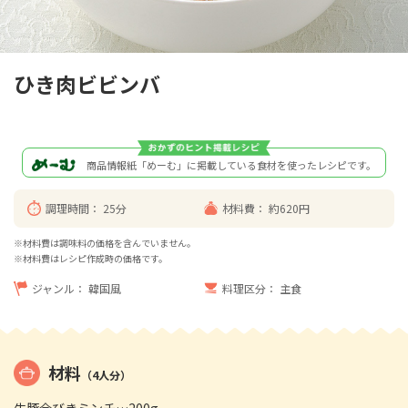
ひき肉ビビンバ
商品情報紙「めーむ」に掲載している食材を使ったレシピです。
調理時間：
25分
材料費：
約620円
※材料費は調味料の価格を含んでいません。
※材料費はレシピ作成時の価格です。
ジャンル：
韓国風
料理区分：
主食
材料
（4人分）
牛豚合びきミンチ…200g