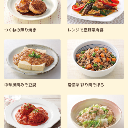
つくねの照り焼き
レンジで夏野菜麻婆
中華風肉みそ豆腐
常備菜 彩り肉そぼろ