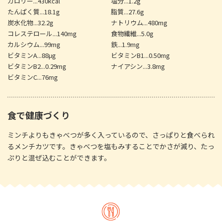
カロリー...430kcal
塩分...1.2g
たんぱく質...18.1g
脂質...27.6g
炭水化物...32.2g
ナトリウム...480mg
コレステロール...140mg
食物繊維...5.0g
カルシウム...99mg
鉄...1.9mg
ビタミンA...88μg
ビタミンB1...0.50mg
ビタミンB2...0.29mg
ナイアシン...3.8mg
ビタミンC...76mg
食で健康づくり
ミンチよりもきゃべつが多く入っているので、さっぱりと食べられ
るメンチカツです。きゃべつを塩もみすることでかさが減り、たっ
ぷりと混ぜ込むことができます。