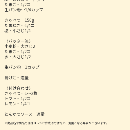
たまご…1/2コ
生パン粉…1/4カップ
きゃべつ…150g
たまねぎ…1/4コ
塩…小さじ1/4
〈バッター液〉
小麦粉…大さじ2
たまご…1/2コ
水…大さじ1/2
生パン粉…1カップ
揚げ油…適量
〈付け合わせ〉
きゃべつ…1～2枚
トマト…1/2コ
レモン…1/4コ
とんかつソース…適量
※商品名や商品の仕様はレシピ作成時の情報で、変更となる場合がございます。