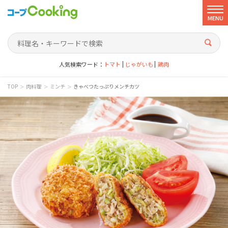
MENU
人気検索ワード：
トマト
じゃがいも
鶏肉
>
>
>
TOP
肉料理
ミンチ
きゃべつたっぷりメンチカツ