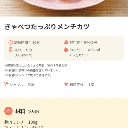
きゃべつたっぷりメンチカツ
調理時間：
30分
材料費：
約440円
塩分：
1.2g
カロリー：
430kcal
（1人分あたり）
（1人分あたり）
※調理時間はしばらくおく時間、冷やす時間を除く
※材料費は調味料の価格を含んでいません。
※材料費はレシピ作成時の価格です。
ジャンル：
洋風
料理区分：
主菜
材料
（2人分）
豚肉ミンチ…100g
塩・こしょう…各少々