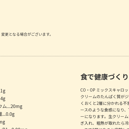
、変更となる場合がございます。
食で健康づくり
.1g
CO・OP ミックスキャ
クリームのたんぱく質がジ
.4g
くおくと2層に分かれる不
...20mg
ースのような食感になり、
..0.0g
ーになります。生クリーム
0mg
ぎ入れ、粗熱が取れたら冷