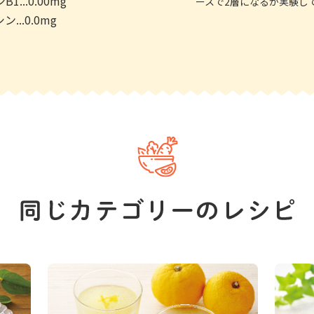
1...0.00mg
ースで2層になるか実験し
...0.0mg