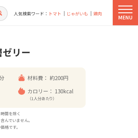
人気検索ワード：
トマト
じゃがいも
鶏肉
MENU
層ゼリー
5分
材料費：
約200円
カロリー：
130kcal
（1人分あたり）
る時間を除く
を含んでいません。
の価格です。