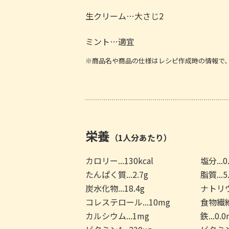
生クリーム…大さじ2
ミント…適宜
※商品名や商品の仕様はレシピ作成時の情報で
栄養
（1人分あたり）
カロリー...130kcal
塩分...0
たんぱく質...2.7g
脂質...5
炭水化物...18.4g
ナトリウム
コレステロール...10mg
食物繊維.
カルシウム...1mg
鉄...0.