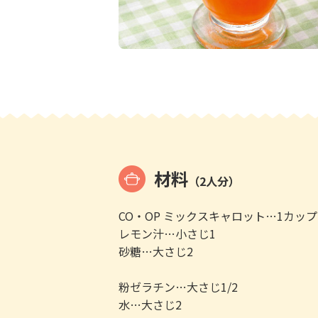
材料
（2人分）
CO・OP ミックスキャロット…1カップ
レモン汁…小さじ1
砂糖…大さじ2
粉ゼラチン…大さじ1/2
水…大さじ2