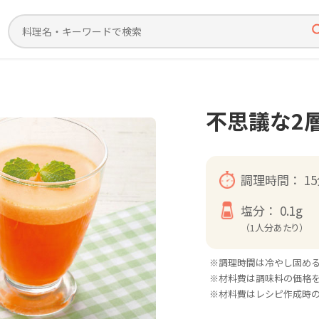
不思議な2
調理時間：
1
塩分：
0.1g
（1人分あたり）
※調理時間は冷やし固め
※材料費は調味料の価格
※材料費はレシピ作成時