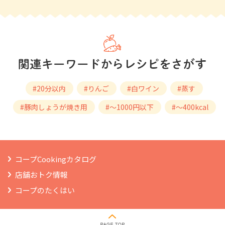
#20分以内
#りんご
#白ワイン
#蒸す
#豚肉しょうが焼き用
#～1000円以下
#～400kcal
コープCookingカタログ
店舗おトク情報
コープのたくはい