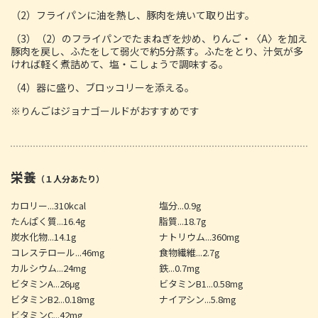
（2）フライパンに油を熱し、豚肉を焼いて取り出す。
（3）（2）のフライパンでたまねぎを炒め、りんご・〈A〉を加え
豚肉を戻し、ふたをして弱火で約5分蒸す。ふたをとり、汁気が多
ければ軽く煮詰めて、塩・こしょうで調味する。
（4）器に盛り、ブロッコリーを添える。
※りんごはジョナゴールドがおすすめです
栄養
（１人分あたり）
カロリー...310kcal
塩分...0.9g
たんぱく質...16.4g
脂質...18.7g
炭水化物...14.1g
ナトリウム...360mg
コレステロール...46mg
食物繊維...2.7g
カルシウム...24mg
鉄...0.7mg
ビタミンA...26μg
ビタミンB1...0.58mg
ビタミンB2...0.18mg
ナイアシン...5.8mg
ビタミンC...42mg