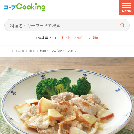
MENU
人気検索ワード：
トマト
じゃがいも
鶏肉
>
>
>
TOP
肉料理
豚肉
豚肉とりんごのワイン蒸し