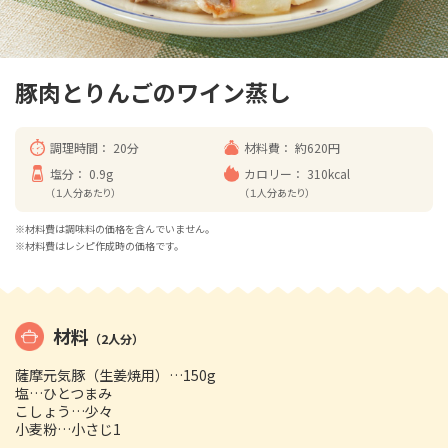
豚肉とりんごのワイン蒸し
調理時間：
20分
材料費：
約620円
塩分：
0.9g
カロリー：
310kcal
（１人分あたり）
（１人分あたり）
※材料費は調味料の価格を含んでいません。
※材料費はレシピ作成時の価格です。
材料
（2人分）
薩摩元気豚（生姜焼用）…150g
塩…ひとつまみ
こしょう…少々
小麦粉…小さじ1