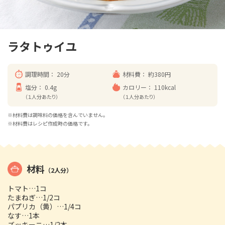
ラタトゥイユ
調理時間：
20分
材料費：
約380円
塩分：
0.4g
カロリー：
110kcal
（１人分あたり）
（１人分あたり）
※材料費は調味料の価格を含んでいません。
※材料費はレシピ作成時の価格です。
材料
（2人分）
トマト…1コ
たまねぎ…1/2コ
パプリカ（黄）…1/4コ
なす…1本
ズッキーニ…1/2本