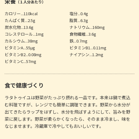
栄養
（１人分あたり）
カロリー...110kcal
塩分...0.4g
たんぱく質...2.5g
脂質...6.3g
炭水化物...13.6g
ナトリウム...160mg
コレステロール...1mg
食物繊維...3.6g
カルシウム...38mg
鉄...0.7mg
ビタミンA...55μg
ビタミンB1...0.11mg
ビタミンB2...0.08mg
ナイアシン...1.2mg
ビタミンC...57mg
食で健康づくり
ラタトゥイユは野菜がたっぷり摂れる一品です。本来は鍋で煮込
む料理ですが、レンジでも簡単に調理できます。野菜から水分が
出てきたらラップをはずし、水分を飛ばすようにして、旨みを野
菜に戻します。野菜が柔らかくなったら、そのまま冷まし、味を
なじませます。冷蔵庫で冷やしてもおいしいです。