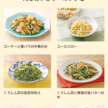
ゴーヤーと豚バラの中華炒め
コールスロー
くうしん菜の塩昆布和え
くうしん菜と舞茸の塩バター炒
め