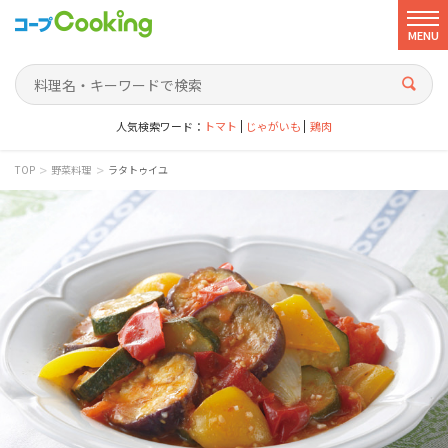
MENU
人気検索ワード：
トマト
じゃがいも
鶏肉
>
>
TOP
野菜料理
ラタトゥイユ