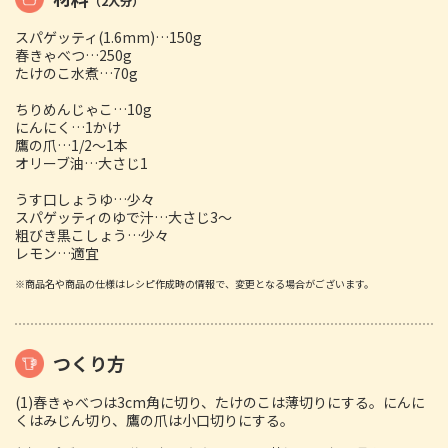
（2人分）
スパゲッティ(1.6mm)…150g
春きゃべつ…250g
たけのこ水煮…70g
ちりめんじゃこ…10g
にんにく…1かけ
鷹の爪…1/2～1本
オリーブ油…大さじ1
うす口しょうゆ…少々
スパゲッティのゆで汁…大さじ3～
粗びき黒こしょう…少々
レモン…適宜
※商品名や商品の仕様はレシピ作成時の情報で、変更となる場合がございます。
つくり方
(1)春きゃべつは3cm角に切り、たけのこは薄切りにする。にんに
くはみじん切り、鷹の爪は小口切りにする。