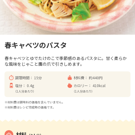
春キャベツのパスタ
春キャベツとゆでたけのこで季節感のあるパスタに。甘く柔らか
な風味をじゃこと鷹の爪で引きしめます。
調理時間：
15分
材料費：
約440円
塩分：
0.4g
カロリー：
410kcal
（1人分あたり）
（1人分あたり）
※材料費は調味料の価格を含んでいません。
※材料費はレシピ作成時の価格です。
材料