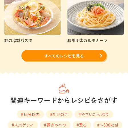
鮭の冷製パスタ
和風明太カルボナーラ
すべてのレシピを見る
#15分以内
#たけのこ
#やさいたっぷり
#スパゲティ
#春きゃべつ
#煮る
#～500kcal