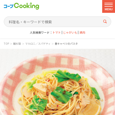
MENU
人気検索ワード：
トマト
じゃがいも
鶏肉
>
>
>
TOP
麺料理
マカロニ／スパゲティ
春キャベツのパスタ