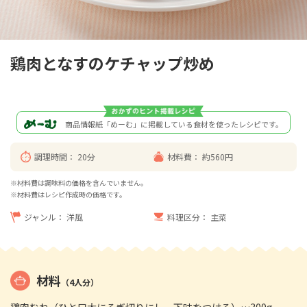
鶏肉となすのケチャップ炒め
商品情報紙「めーむ」に掲載している食材を使ったレシピです。
調理時間：
20分
材料費：
約560円
※材料費は調味料の価格を含んでいません。
※材料費はレシピ作成時の価格です。
ジャンル：
洋風
料理区分：
主菜
材料
（4人分）
鶏肉むね（ひと口大にそぎ切りにし、下味をつける）…300g