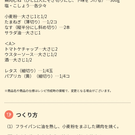
塩・こしょう…各少々
小麦粉…大さじ1と1/2
たまねぎ（薄切り）…1/2コ
なす（縦半分にし斜め切り）…2本
サラダ油…大さじ1
＜A＞
トマトケチャップ…大さじ2
ウスターソース…大さじ1/2
酒…大さじ1/2
レタス（細切り）…1/4玉
パプリカ（黄）（細切り）…1/4コ
※商品名や商品の仕様はレシピ作成時の情報で、変更となる場合がございます。
つくり方
（1）フライパンに油を熱し、小麦粉をまぶした鶏肉を焼く。