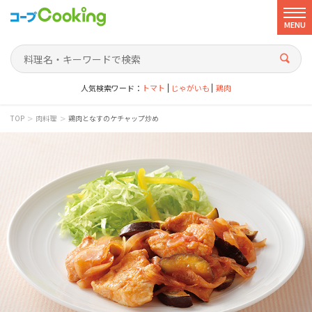
MENU
人気検索ワード：
トマト
じゃがいも
鶏肉
>
>
TOP
肉料理
鶏肉となすのケチャップ炒め