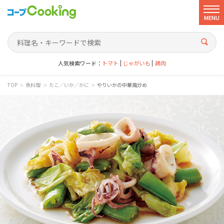
MENU
人気検索ワード：
トマト
じゃがいも
鶏肉
>
>
>
TOP
魚料理
たこ／いか／かに
やりいかの中華風炒め