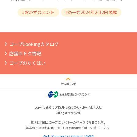
#おかずのヒント
#めーむ2024年2月2回掲載
コープCookingカタログ
店舗おトク情報
コープのたくはい
Copyright © CONSUMERS CO-OPERATIVE KOBE.
All right reserved.
生活協同組合コープこうべホームページに掲載の記事、
写真などの無断転載、加工しての使用などは一切禁止します。
Web Services by Yahoo! JAPAN