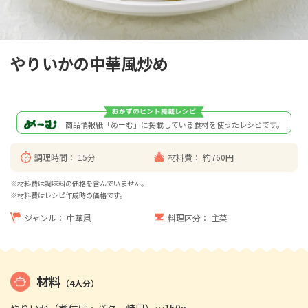
やりいかの中華風炒め
商品情報紙「めーむ」に掲載している食材を使ったレシピです。
調理時間：
15分
材料費：
約760円
※材料費は調味料の価格を含んでいません。
※材料費はレシピ作成時の価格です。
ジャンル：
中華風
料理区分：
主菜
材料
（4人分）
やりいか（煮付け・バター焼用）…150g