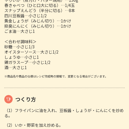
春きゃべつ（ひと口大に切る）…1/4玉
スナップえんどう（半分に切る）…8本
四川豆板醤…小さじ1/2
黄金しょうが（みじん切り）…1かけ
抑臭にんにく（みじん切り）…1かけ
ごま油…大さじ1
＜合わせ調味料＞
砂糖…小さじ1/3
オイスターソース…大さじ1/2
しょうゆ…小さじ1
鶏ガラスープ…小さじ1/2
酒…大さじ1
※商品名や商品の仕様はレシピ作成時の情報で、変更となる場合がございます。
つくり方
（1）フライパンに油を入れ、豆板醤・しょうが・にんにくを炒め
る。
（2）いか・野菜を加え炒める。