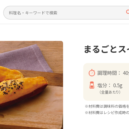
まるごとス
調理時間：
4
塩分：
0.5g
（全量あたり）
※材料費は調味料の価格
※材料費はレシピ作成時