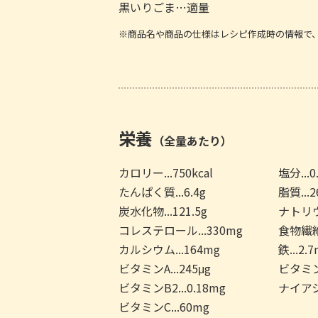
黒いりごま…適量
※商品名や商品の仕様はレシピ作成時の情報で
栄養
（全量あたり）
カロリー...750kcal
塩分...0
たんぱく質...6.4g
脂質...2
炭水化物...121.5g
ナトリウム
コレステロール...330mg
食物繊維.
カルシウム...164mg
鉄...2.
ビタミンA...245μg
ビタミンB
ビタミンB2...0.18mg
ナイアシン
ビタミンC...60mg