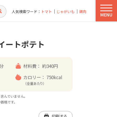
人気検索ワード：
トマト
じゃがいも
鶏肉
MENU
イートポテト
0分
材料費：
約340円
カロリー：
750kcal
（全量あたり）
を含んでいません。
の価格です。
印刷する