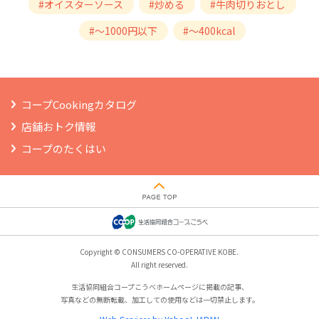
#オイスターソース
#炒める
#牛肉切りおとし
#～1000円以下
#～400kcal
コープCookingカタログ
店舗おトク情報
コープのたくはい
Copyright © CONSUMERS CO-OPERATIVE KOBE.
All right reserved.
生活協同組合コープこうべホームページに掲載の記事、
写真などの無断転載、加工しての使用などは一切禁止します。