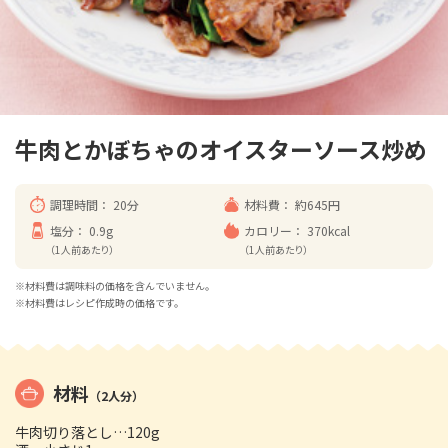
牛肉とかぼちゃのオイスターソース炒め
調理時間：
20分
材料費：
約645円
塩分：
0.9g
カロリー：
370kcal
（1人前あたり）
（1人前あたり）
※材料費は調味料の価格を含んでいません。
※材料費はレシピ作成時の価格です。
材料
（2人分）
牛肉切り落とし…120g