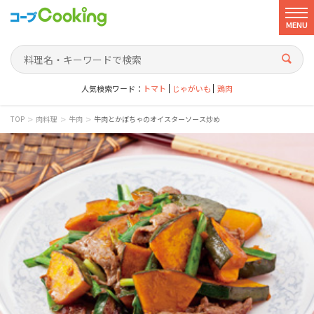
MENU
人気検索ワード：
トマト
じゃがいも
鶏肉
>
>
>
TOP
肉料理
牛肉
牛肉とかぼちゃのオイスターソース炒め