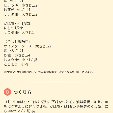
酒…小さじ1
しょうゆ…小さじ1/2
片栗粉…小さじ1
サラダ油…大さじ1/2
かぼちゃ…1/8コ
にら…1/2束
サラダ油…大さじ1
〈合わせ調味料〉
オイスターソース…大さじ1/2
酒…大さじ1
砂糖…小さじ1/4
しょうゆ…小さじ1/5
こしょう…少々
※商品名や商品の仕様はレシピ作成時の情報で、変更となる場合がございます。
つくり方
（1）牛肉はひと口大に切り、下味をつける。油は最後に加え、肉
をほぐすように軽く混ぜる。かぼちゃは1センチ厚さのくし型、に
らは4センチに切る。