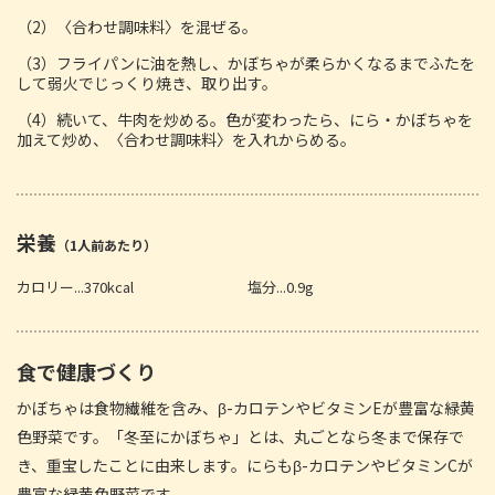
（2）〈合わせ調味料〉を混ぜる。
（3）フライパンに油を熱し、かぼちゃが柔らかくなるまでふたを
して弱火でじっくり焼き、取り出す。
（4）続いて、牛肉を炒める。色が変わったら、にら・かぼちゃを
加えて炒め、〈合わせ調味料〉を入れからめる。
栄養
（1人前あたり）
カロリー...370kcal
塩分...0.9g
食で健康づくり
かぼちゃは食物繊維を含み、β-カロテンやビタミンEが豊富な緑黄
色野菜です。「冬至にかぼちゃ」とは、丸ごとなら冬まで保存で
き、重宝したことに由来します。にらもβ-カロテンやビタミンCが
豊富な緑黄色野菜です。