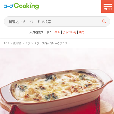
MENU
人気検索ワード：
トマト
じゃがいも
鶏肉
>
>
>
TOP
魚料理
えび
えびとブロッコリーのグラタン