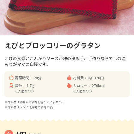
えびとブロッコリーのグラタン
えびの食感とこんがりソースが味の決め手、手作りならではの温
もりがママの自慢です。
調理時間：
20分
材料費：
約1320円
塩分：
1.7g
カロリー：
270kcal
（1人前あたり）
（1人前あたり）
※材料費は調味料の価格を含んでいません。
※材料費はレシピ作成時の価格です。
材料