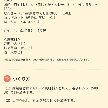
国産牛肉便利パック（肉じゃが・カレー用）（半分に切る）…
180g
なんきん（8mm厚さのくし形切り）…1/8玉
白ねぎカット（斜めに切る）…1本
ねじり糸こんにゃく…4コ
春菊（4cmに切る）…1/2袋
＜調味料＞
砂糖…大さじ1
しょうゆ…大さじ1
酒…大さじ1
※商品名や商品の仕様はレシピ作成時の情報で、変更となる場合がございます。
つくり方
（1）耐熱容器に＜A＞・＜調味料＞を加え、電子レンジ（500
Ｗ）で6分加熱する。
（2）上下を返し、春菊を加え1～2分加熱する。