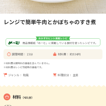
レンジで簡単牛肉とかぼちゃのすき煮
商品情報紙「めーむ」に掲載している食材を使ったレシピです。
調理時間：
15分
材料費：
約934円
※材料費は調味料の価格を含んでいません。
※材料費はレシピ作成時の価格です。
ジャンル：
和風
料理区分：
主菜
材料
（4人分）
＜A＞