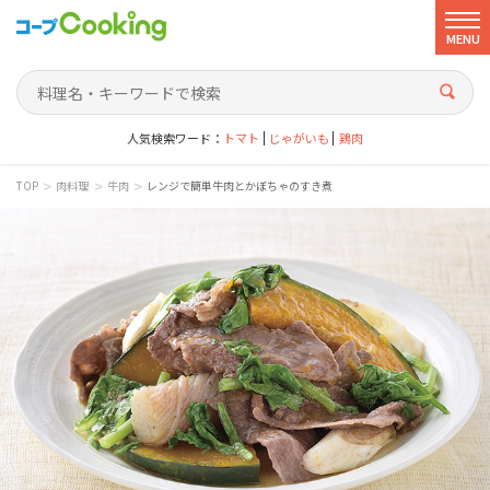
MENU
人気検索ワード：
トマト
じゃがいも
鶏肉
>
>
>
TOP
肉料理
牛肉
レンジで簡単牛肉とかぼちゃのすき煮