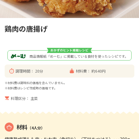
鶏肉の唐揚げ
商品情報紙「めーむ」に掲載している食材を使ったレシピです。
調理時間：
20分
材料費：
約640円
※材料費は調味料の価格を含んでいません。
※材料費はレシピ作成時の価格です。
料理区分：
主菜
材料
（4人分）
健康熟成鶏もも肉・むね肉（角切り）（下味をつける）･･･300g