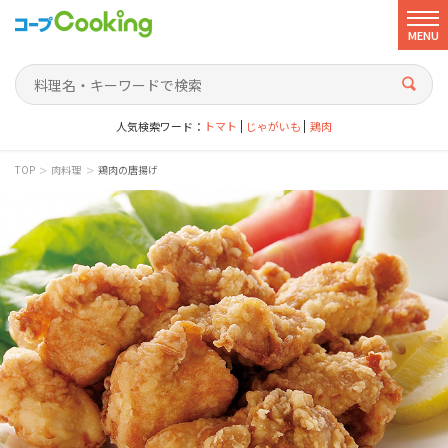
MENU
人気検索ワード：
トマト
じゃがいも
鶏肉
>
>
TOP
肉料理
鶏肉の唐揚げ