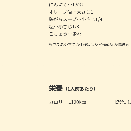
にんにく…1かけ
オリーブ油…大さじ1
鶏がらスープ…小さじ1/4
塩…小さじ1/3
こしょう…少々
※商品名や商品の仕様はレシピ作成時の情報で
栄養
（1人前あたり）
カロリー...120kcal
塩分...1