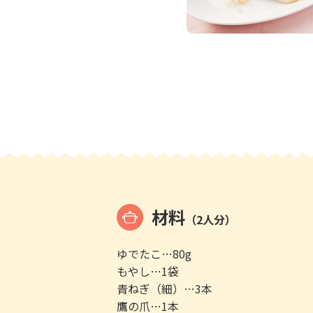
材料
（2人分）
ゆでたこ…80g
もやし…1袋
青ねぎ（細）…3本
鷹の爪…1本