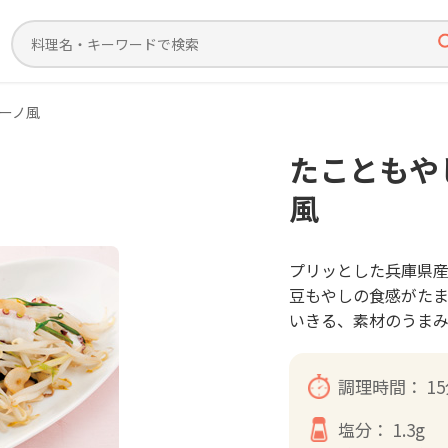
ーノ風
たこともや
風
プリッとした兵庫県
豆もやしの食感がた
いきる、素材のうま
調理時間：
1
塩分：
1.3g