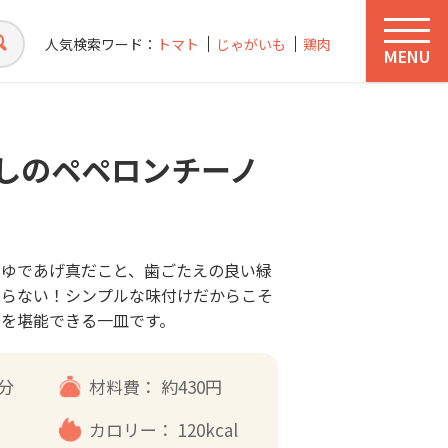
人気検索ワード：
トマト
じゃがいも
鶏肉
MENU
しのペペロンチーノ
産ゆであげ真だこと、歯ごたえの良い緑
まらない！シンプルな味付けだからこそ
みを堪能できる一皿です。
5分
材料費：
約430円
カロリー：
120kcal