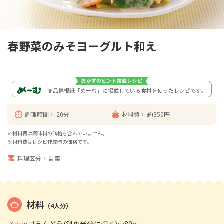
春野菜のみそヨーグルト和え
商品情報紙「めーむ」に掲載している食材を使ったレシピです。
調理時間：
20分
材料費：
約350円
※材料費は調味料の価格を含んでいません。
※材料費はレシピ作成時の価格です。
料理区分：
副菜
材料
（4人分）
スナップえんどう(斜め半分に切る)…80g