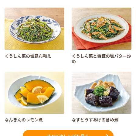
くうしん菜の塩昆布和え
くうしん菜と舞茸の塩バター炒
め
なんきんのレモン煮
なすとうすあげの含め煮