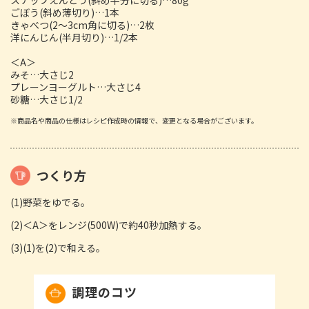
ごぼう(斜め薄切り)…1本
きゃべつ(2～3cm角に切る)…2枚
洋にんじん(半月切り)…1/2本
＜A＞
みそ…大さじ2
プレーンヨーグルト…大さじ4
砂糖…大さじ1/2
※商品名や商品の仕様はレシピ作成時の情報で、変更となる場合がございます。
つくり方
(1)野菜をゆでる。
(2)＜A＞をレンジ(500W)で約40秒加熱する。
(3)(1)を(2)で和える。
調理のコツ