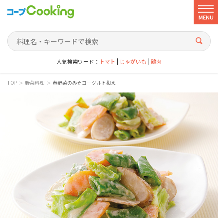
MENU
人気検索ワード：
トマト
じゃがいも
鶏肉
>
>
TOP
野菜料理
春野菜のみそヨーグルト和え