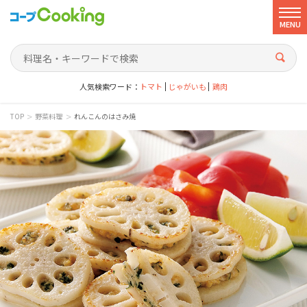
MENU
人気検索ワード：
トマト
じゃがいも
鶏肉
>
>
TOP
野菜料理
れんこんのはさみ焼