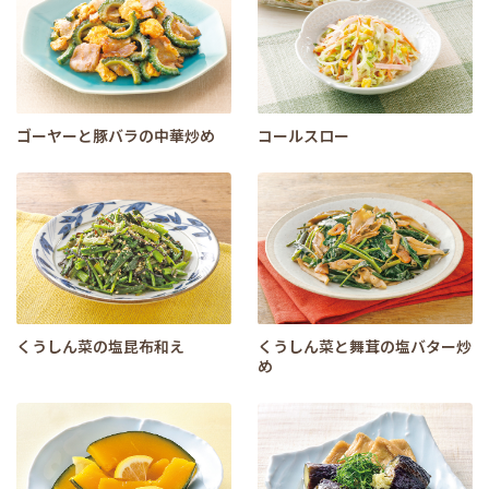
ゴーヤーと豚バラの中華炒め
コールスロー
くうしん菜の塩昆布和え
くうしん菜と舞茸の塩バター炒
め