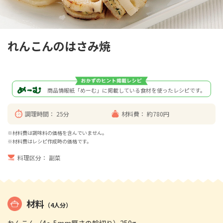
れんこんのはさみ焼
商品情報紙「めーむ」に掲載している食材を使ったレシピです。
調理時間：
25分
材料費：
約780円
※材料費は調味料の価格を含んでいません。
※材料費はレシピ作成時の価格です。
料理区分：
副菜
材料
（4人分）
れんこん（4～5mm厚さの輪切り）250g