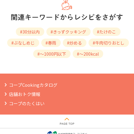
#30分以内
#きっずクッキング
#たけのこ
#ぶなしめじ
#春雨
#炒める
#牛肉切りおとし
#～1000円以下
#～200kcal
コープCookingカタログ
店舗おトク情報
コープのたくはい