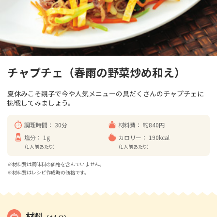
チャプチェ（春雨の野菜炒め和え）
夏休みこそ親子で今や人気メニューの具だくさんのチャプチェに
挑戦してみましょう。
調理時間：
30分
材料費：
約840円
塩分：
1g
カロリー：
190kcal
（1人前あたり）
（1人前あたり）
※材料費は調味料の価格を含んでいません。
※材料費はレシピ作成時の価格です。
材料