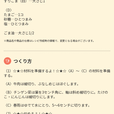
すりごま（白）…大さじ1
〈D〉
たまご…1コ
砂糖…ひとつまみ
塩…ひとつまみ
ごま油…大さじ1/2
※商品名や商品の仕様はレシピ作成時の情報で、変更となる場合がございます。
つくり方
（1）☆★☆材料を準備するよ！☆★☆〈A〉～〈C〉の材料を準備
する。
〈A〉牛肉は細切り、ぶなしめじはほぐします。
〈B〉チンゲン菜は葉を3センチ角に、軸は斜め細切りに。たけの
こ・にんじんは細切りにします。
〈C〉春雨はゆでて水にとり、5～6センチに切ります。
（2）☆★☆炒めるよ！☆★☆