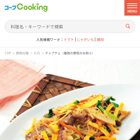
MENU
人気検索ワード：
トマト
じゃがいも
鶏肉
>
>
>
TOP
野菜料理
た行
チャプチェ（春雨の野菜炒め和え）