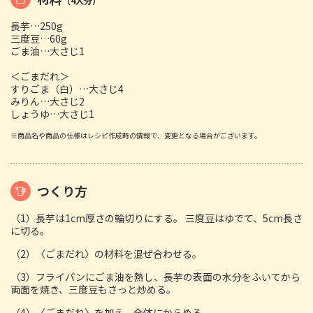
（4人分）
長芋…250g
三度豆…60g
ごま油…大さじ1
＜ごまだれ＞
すりごま（白）…大さじ4
みりん…大さじ2
しょうゆ…大さじ1
※商品名や商品の仕様はレシピ作成時の情報で、変更となる場合がございます。
つくり方
（1）長芋は1cm厚さの輪切りにする。 三度豆はゆでて、5cm長さ
に切る。
（2）〈ごまだれ〉の材料を混ぜ合わせる。
（3）フライパンにごま油を熱し、長芋の表面の水分をふいてから
両面を焼き、三度豆もさっと炒める。
（4）〈ごまだれ〉を加え、全体にからめる。