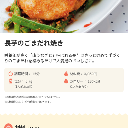
長芋のごまだれ焼き
栄養価が高く「山うなぎと」呼ばれる長芋はさっと炒めて手づく
りのごまだれを絡めるだけで大満足のおいしさに。
調理時間：
15分
材料費：
約350円
塩分：
0.7g
カロリー：
190kcal
（1人前あたり）
（1人前あたり）
※材料費は調味料の価格を含んでいません。
※材料費はレシピ作成時の価格です。
材料