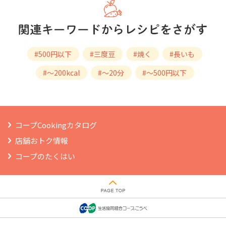
#500円以下
#三度豆
#焼く
#長いも
#～200kcal
#～20分
#～500円以下
コープCookingカタログ
店舗おトク情報
コープのたくはい