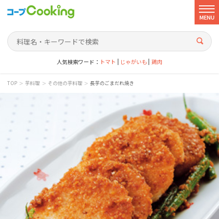
MENU
人気検索ワード：
トマト
じゃがいも
鶏肉
>
>
>
TOP
芋料理
その他の芋料理
長芋のごまだれ焼き