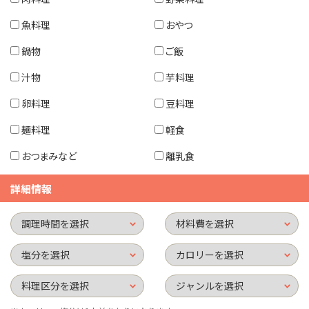
魚料理
おやつ
鍋物
ご飯
汁物
芋料理
卵料理
豆料理
麺料理
軽食
おつまみなど
離乳食
詳細情報