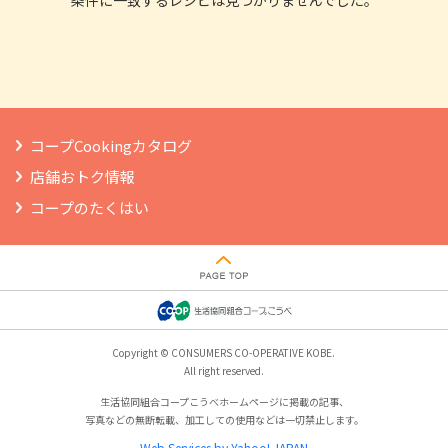
条件に一致するレシピは見つかりませんでした。
コープCookingカタログ
店舗おトク情報
コープのたくはい
Copyright © CONSUMERS CO-OPERATIVE KOBE.
All right reserved.
生活協同組合コープこうべホームページに掲載の記事、
写真などの無断転載、加工しての使用などは一切禁止します。
Web Services by Yahoo! JAPAN