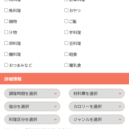
魚料理
おやつ
鍋物
ご飯
汁物
芋料理
卵料理
豆料理
麺料理
軽食
おつまみなど
離乳食
詳細情報